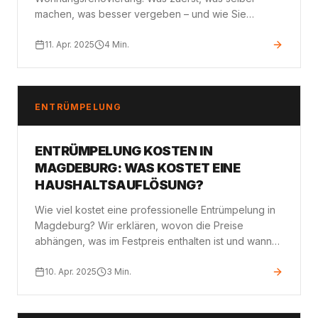
machen, was besser vergeben – und wie Sie
Kosten, Zeit und Nerven sparen.
11. Apr. 2025
4
Min.
ENTRÜMPELUNG
ENTRÜMPELUNG KOSTEN IN
MAGDEBURG: WAS KOSTET EINE
HAUSHALTSAUFLÖSUNG?
Wie viel kostet eine professionelle Entrümpelung in
Magdeburg? Wir erklären, wovon die Preise
abhängen, was im Festpreis enthalten ist und wann
sich eine Entrümpelung wirklich lohnt.
10. Apr. 2025
3
Min.