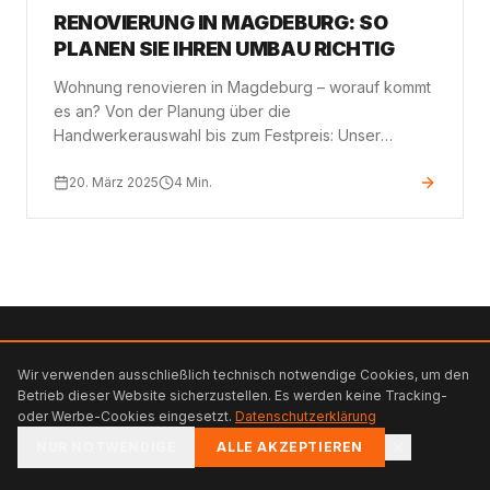
RENOVIERUNG IN MAGDEBURG: SO
PLANEN SIE IHREN UMBAU RICHTIG
Wohnung renovieren in Magdeburg – worauf kommt
es an? Von der Planung über die
Handwerkerauswahl bis zum Festpreis: Unser
Ratgeber für Eigentümer und Vermieter.
20. März 2025
4
Min.
heidemann
.
Wir verwenden ausschließlich technisch notwendige Cookies, um den
©
2026
Heidemann Services. Alle Rechte vorbehalten.
Betrieb dieser Website sicherzustellen. Es werden keine Tracking-
Website erstellt von
oder Werbe-Cookies eingesetzt.
Datenschutzerklärung
IMPRESSUM
DATENSCHUTZ
22orbit.de
NUR NOTWENDIGE
ALLE AKZEPTIEREN