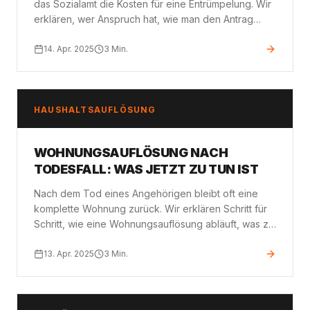
das Sozialamt die Kosten für eine Entrümpelung. Wir
erklären, wer Anspruch hat, wie man den Antrag
stellt und was dabei zu beachten ist.
14. Apr. 2025
3
Min.
HAUSHALTSAUFLÖSUNG
WOHNUNGSAUFLÖSUNG NACH
TODESFALL: WAS JETZT ZU TUN IST
Nach dem Tod eines Angehörigen bleibt oft eine
komplette Wohnung zurück. Wir erklären Schritt für
Schritt, wie eine Wohnungsauflösung abläuft, was zu
beachten ist und wie man sich die Last erleichtern
kann.
13. Apr. 2025
3
Min.