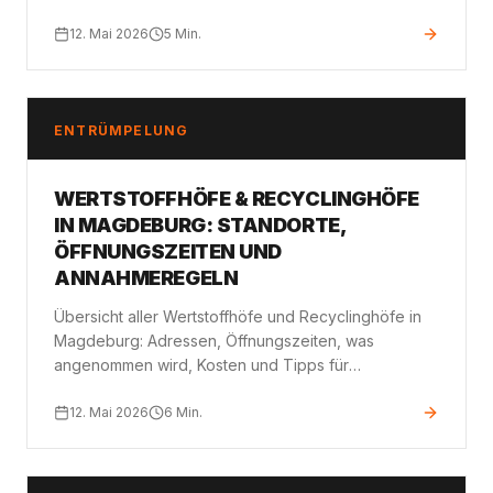
Wohnungsräumung in Magdeburg kostet.
12. Mai 2026
5
Min.
ENTRÜMPELUNG
WERTSTOFFHÖFE & RECYCLINGHÖFE
IN MAGDEBURG: STANDORTE,
ÖFFNUNGSZEITEN UND
ANNAHMEREGELN
Übersicht aller Wertstoffhöfe und Recyclinghöfe in
Magdeburg: Adressen, Öffnungszeiten, was
angenommen wird, Kosten und Tipps für
Privatpersonen und Gewerbe.
12. Mai 2026
6
Min.