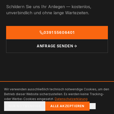
Schildern Sie uns Ihr Anliegen — kostenlos,
unverbindlich und ohne lange Wartezeiten.
0391 55606401
ANFRAGE SENDEN
heidemann
.
Wir verwenden ausschließlich technisch notwendige Cookies, um den
©
2026
Heidemann Services. Alle Rechte vorbehalten.
Betrieb dieser Website sicherzustellen. Es werden keine Tracking-
Website erstellt von
oder Werbe-Cookies eingesetzt.
Datenschutzerklärung
IMPRESSUM
DATENSCHUTZ
22orbit.de
NUR NOTWENDIGE
ALLE AKZEPTIEREN