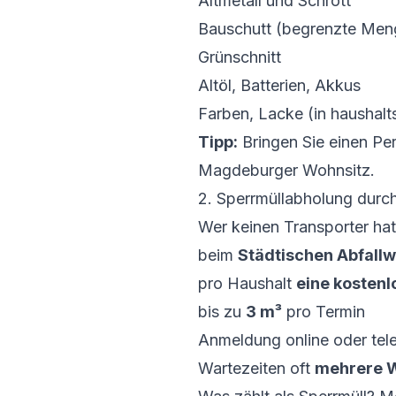
Altmetall und Schrott
Bauschutt (begrenzte Meng
Grünschnitt
Altöl, Batterien, Akkus
Farben, Lacke (in haushal
Tipp:
Bringen Sie einen Pe
Magdeburger Wohnsitz.
2. Sperrmüllabholung durch
Wer keinen Transporter ha
beim
Städtischen Abfall
pro Haushalt
eine kostenl
bis zu
3 m³
pro Termin
Anmeldung online oder tel
Wartezeiten oft
mehrere 