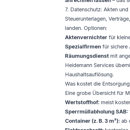
anrechnen lassen
– das s
7. Datenschutz: Akten un
Steuerunterlagen, Verträge
landen. Optionen:
Aktenvernichter
für klei
Spezialfirmen
für sichere 
Räumungsdienst
mit ang
Heidemann Services übern
Haushaltsauflösung.
Was kostet die Entsorgung
Eine grobe Übersicht für 
Wertstoffhof:
meist kosten
Sperrmüllabholung SAB:
Container (z. B. 3 m³):
ab c