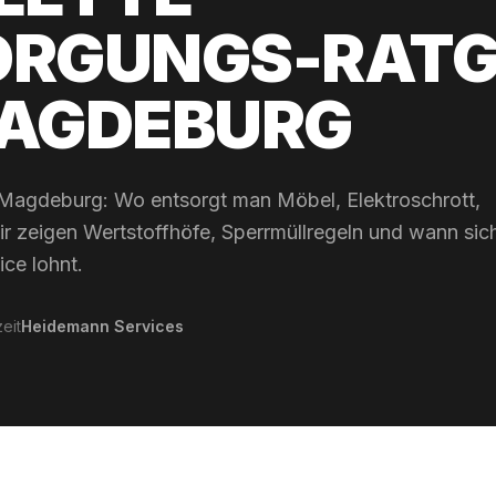
ORGUNGS-RATG
MAGDEBURG
 Magdeburg: Wo entsorgt man Möbel, Elektroschrott,
r zeigen Wertstoffhöfe, Sperrmüllregeln und wann sic
ice lohnt.
eit
Heidemann Services