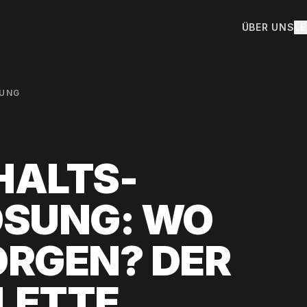
ÜBER UNS
L
UNG
HALTS-
ÖSUNG: WO
RGEN? DER
LETTE