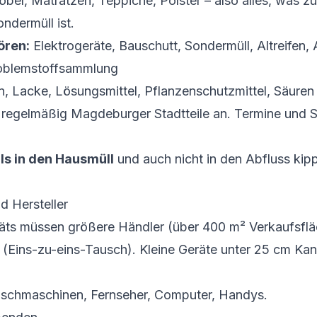
bel, Matratzen, Teppiche, Polster – also alles, was zu
ndermüll ist.
ören:
Elektrogeräte, Bauschutt, Sondermüll, Altreifen, A
roblemstoffsammlung
, Lacke, Lösungsmittel, Pflanzenschutzmittel, Säuren
t regelmäßig Magdeburger Stadtteile an. Termine und S
ls in den Hausmüll
und auch nicht in den Abfluss kipp
d Hersteller
äts müssen größere Händler (über 400 m² Verkaufsfl
(Eins-zu-eins-Tausch). Kleine Geräte unter 25 cm Ka
Waschmaschinen, Fernseher, Computer, Handys.