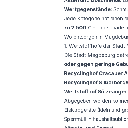
Akten und Dokumente:
da
Wertgegenstände:
Schmuc
Jede Kategorie hat einen e
zu 2.500 €
– und schadet 
Wo entsorgen in Magdeburg
1. Wertstoffhöfe der Stad
Die Stadt Magdeburg betrei
oder gegen geringe Geb
Recyclinghof Cracauer 
Recyclinghof Silberber
Wertstoffhof Sülzeanger
Abgegeben werden können 
Elektrogeräte (klein und g
Sperrmüll in haushaltsübl