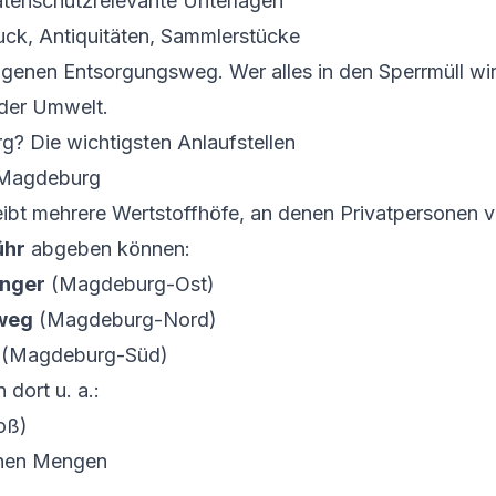
tenschutzrelevante Unterlagen
k, Antiquitäten, Sammlerstücke
igenen Entsorgungsweg. Wer alles in den Sperrmüll wirf
der Umwelt.
? Die wichtigsten Anlaufstellen
t Magdeburg
bt mehrere Wertstoffhöfe, an denen Privatpersonen vi
ühr
abgeben können:
Anger
(Magdeburg-Ost)
gweg
(Magdeburg-Nord)
(Magdeburg-Süd)
dort u. a.:
roß)
ichen Mengen