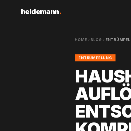
heidemann
.
HOME
BLOG
ENTRÜMPEL
ENTRÜMPELUNG
HAUS
AUFL
ENTSO
KOMP