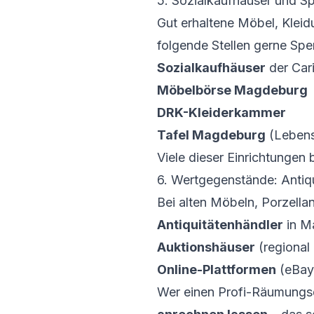
5. Sozialkaufhäuser und S
Gut erhaltene Möbel, Kleid
folgende Stellen gerne Sp
Sozialkaufhäuser
der Car
Möbelbörse Magdeburg
DRK-Kleiderkammer
Tafel Magdeburg
(Lebens
Viele dieser Einrichtungen 
6. Wertgegenstände: Antiq
Bei alten Möbeln, Porzell
Antiquitätenhändler
in M
Auktionshäuser
(regional 
Online-Plattformen
(eBay 
Wer einen Profi-Räumungsd