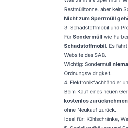
Was zählt als Sperrmüll? Mö
Restmülltonne, aber kein So
Nicht zum Sperrmüll geh
3. Schadstoffmobil und P
Für
Sondermüll
wie Farben
Schadstoffmobil
. Es fähr
Website des SAB.
Wichtig: Sondermüll
niema
Ordnungswidrigkeit.
4. Elektronikfachhändler un
Beim Kauf eines neuen Ger
kostenlos zurücknehmen
ohne Neukauf zurück.
Ideal für: Kühlschränke, 