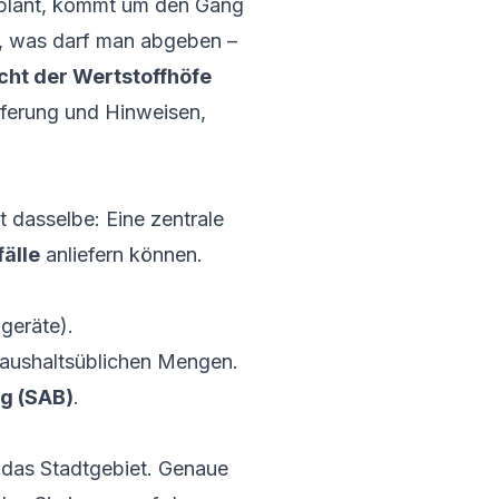
 plant, kommt um den Gang
e, was darf man abgeben –
cht der Wertstoffhöfe
ieferung und Hinweisen,
 dasselbe: Eine zentrale
älle
anliefern können.
geräte).
 haushaltsüblichen Mengen.
g (SAB)
.
r das Stadtgebiet. Genaue