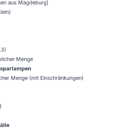
onen aus Magdeburg)
lein)
A3)
blicher Menge
iesparlampen
icher Menge (mit Einschränkungen)
)
älle