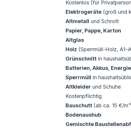
Kostenlos (für Privatpers
Elektrogeräte
(groß und k
Altmetall
und Schrott
Papier, Pappe, Karton
Altglas
Holz
(Sperrmüll-Holz, A1–
Grünschnitt
in haushaltsü
Batterien, Akkus, Energ
Sperrmüll
in haushaltsübl
Altkleider
und Schuhe
Kostenpflichtig
Bauschutt
(ab ca. 15 €/m³
Bodenaushub
Gemischte Baustellenabf