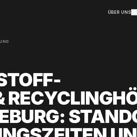
ÜBER UNS
L
UNG
STOFF-
& RECYCLINGHÖ
BURG: STAND
NGSZEITEN U