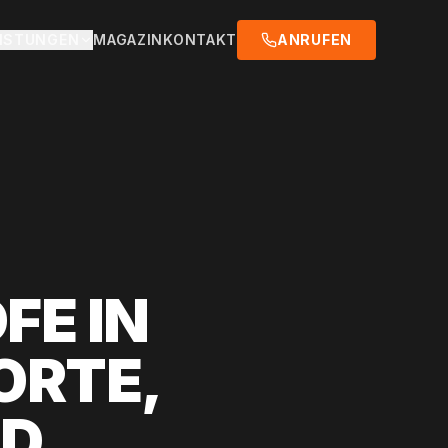
EISTUNGEN
MAGAZIN
KONTAKT
ANRUFEN
FE IN
ORTE,
ND