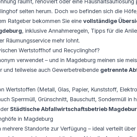
nung räumt, renoviert oder eine Haushaltsauflösung
linghof selten herum. Doch wo befinden sich die Höf
esem Ratgeber bekommen Sie eine
vollständige Übersi
agdeburg
, inklusive Annahmeregeln, Tipps für die Anl
ler Räumungsservice mehr lohnt.
wischen Wertstoffhof und Recyclinghof?
ynonym verwendet – und in Magdeburg meinen sie meist
er und teilweise auch Gewerbetreibende
getrennte Abf
Wertstoffen (Metall, Glas, Papier, Kunststoff, Elektro
auch Sperrmüll, Grünschnitt, Bauschutt, Sondermüll in
 der
Städtische Abfallwirtschaftsbetrieb Magdebur
inghöfe in Magdeburg
mehrere Standorte zur Verfügung – ideal verteilt übe