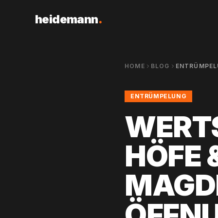
heidemann
.
HOME
BLOG
ENTRÜMPEL
ENTRÜMPELUNG
WERT
HÖFE 
MAGDE
ÖFFNU