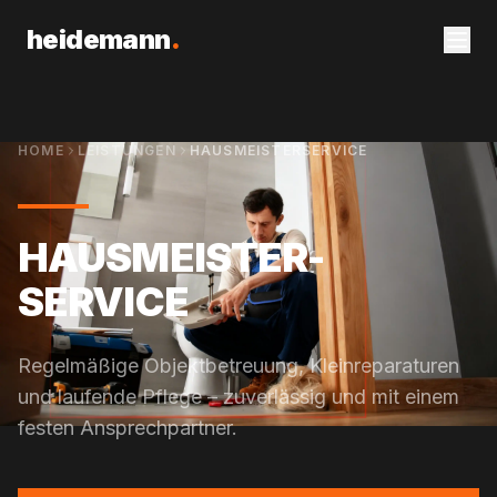
heidemann
.
HOME
LEISTUNGEN
HAUSMEISTERSERVICE
HAUSMEISTER-
SERVICE
Regelmäßige Objektbetreuung, Kleinreparaturen
und laufende Pflege – zuverlässig und mit einem
festen Ansprechpartner.