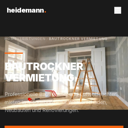
heidemann
.
HOME
LEISTUNGEN
BAUTROCKNER VERMIETUNG
BAUTROCKNER
VERMIETUNG
Professionelle Bautrockner und Luftentfeuchter
mieten in Magdeburg – für Wasserschäden,
Neubauten und Renovierungen.